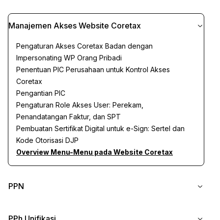
Registrasi NPWP era Coretax
Manajemen Akses Website Coretax
Permohonan Pengukuhan PKP era Coretax
Taxpayer Account Management (TAM)
Pengaturan Akses Coretax Badan dengan
Buku Besar (Tax Ledger)
Impersonating WP Orang Pribadi
Pembayaran : Kode Billing Otomatis dan Deposit Pajak
Penentuan PIC Perusahaan untuk Kontrol Akses
Kode Billing Mandiri
Coretax
Pengantian PIC
Pengaturan Role Akses User: Perekam,
Penandatangan Faktur, dan SPT
Pembuatan Sertifikat Digital untuk e-Sign: Sertel dan
Kode Otorisasi DJP
Overview Menu-Menu pada Website Coretax
PPN
Pembuatan Faktur Pajak dengan Cara Manual (Key-in)
PPh Unifikasi
Pembuatan Faktur Pajak dengan Skema Impor XML