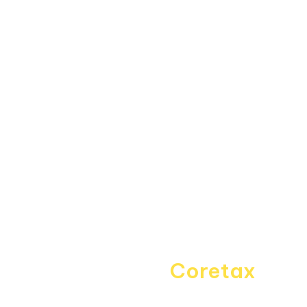
Fitur
Data Center
Forum
Informasi
About Us
Kebijakan Privasi
Pedoman Media Siber
Disclaimer
Kontak Kami
Career
Navigating the
Coretax
era
with