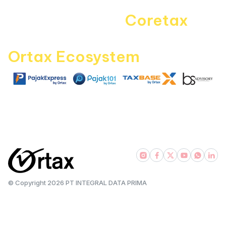
Navigating the
Coretax
era
with
Ortax Ecosystem
|
|
|
pajakexpress.com
pajak101.com
taxbase.id
bsadvisory.com
© Copyright
2026
PT INTEGRAL DATA PRIMA