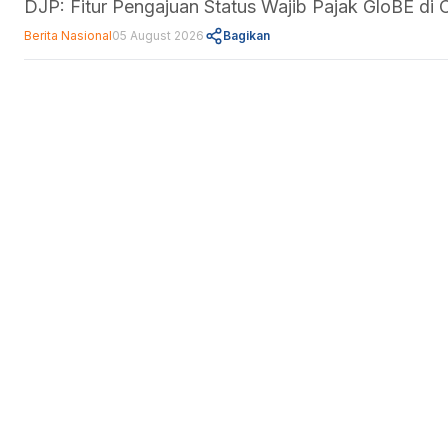
DJP: Fitur Pengajuan Status Wajib Pajak GloBE d
Berita Nasional
05 August 2026
Bagikan
Fitur
Data Center
Forum
Informasi
About Us
Kebijakan Privasi
Pedoman Media Siber
Disclaimer
Kontak Kami
Career