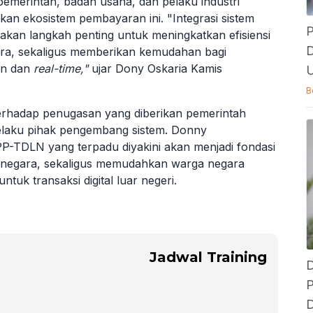
 pemerintah, badan usaha, dan pelaku industri
n ekosistem pembayaran ini. "Integrasi sistem
P
pakan langkah penting untuk meningkatkan efisiensi
D
ara, sekaligus memberikan kemudahan bagi
an dan
real-time,"
ujar Dony Oskaria Kamis
U
B
hadap penugasan yang diberikan pemerintah
laku pihak pengembang sistem. Donny
DLN yang terpadu diyakini akan menjadi fondasi
s negara, sekaligus memudahkan warga negara
tuk transaksi digital luar negeri.
Jadwal Training
D
P