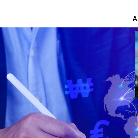
A
P
b
B