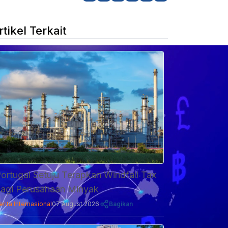
rtikel Terkait
ortugal Setuju Terapkan Windfall Tax
agi Perusahaan Minyak
erita Internasional
07 August 2026
Bagikan