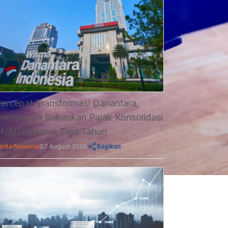
ercepat Transformasi Danantara,
emerintah Bebaskan Pajak Konsolidasi
UMN Selama Tiga Tahun
erita Nasional
07 August 2026
Bagikan