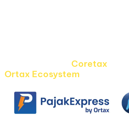
About Us
Kebijakan Privasi
Pedoman Media Siber
Disclaimer
Kontak Kami
Career
Navigating the
Coretax
era 
Ortax Ecosystem