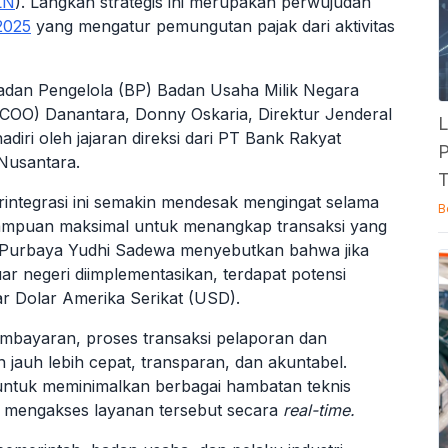
LN
). Langkah strategis ini merupakan perwujudan
2025
yang mengatur pemungutan pajak dari aktivitas
adan Pengelola (BP) Badan Usaha Milik Negara
COO) Danantara, Donny Oskaria, Direktur Jenderal
L
adiri oleh jajaran direksi dari PT Bank Rakyat
P
Nusantara.
T
rintegrasi ini semakin mendesak mengingat selama
B
 kemampuan maksimal untuk menangkap transaksi yang
n Purbaya Yudhi Sadewa menyebutkan bahwa jika
uar negeri diimplementasikan, terdapat potensi
r Dolar Amerika Serikat (USD).
pembayaran, proses transaksi pelaporan dan
 jauh lebih cepat, transparan, dan akuntabel.
s untuk meminimalkan berbagai hambatan teknis
sa mengakses layanan tersebut secara
real-time.