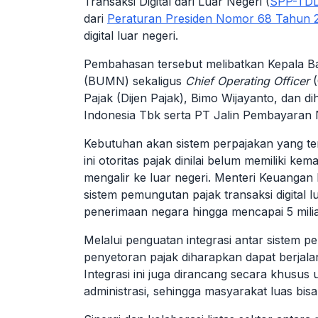
Transaksi Digital dari Luar Negeri (
SPP-TD
dari
Peraturan Presiden Nomor 68 Tahun 
digital luar negeri.
Pembahasan tersebut melibatkan Kepala B
(BUMN) sekaligus
Chief Operating Officer
(
Pajak (Dijen Pajak), Bimo Wijayanto, dan dih
Indonesia Tbk serta PT Jalin Pembayaran 
Kebutuhan akan sistem perpajakan yang te
ini otoritas pajak dinilai belum memiliki
mengalir ke luar negeri. Menteri Keuanga
sistem pemungutan pajak transaksi digital l
penerimaan negara hingga mencapai 5 milia
Melalui penguatan integrasi antar sistem 
penyetoran pajak diharapkan dapat berjalan
Integrasi ini juga dirancang secara khusu
administrasi, sehingga masyarakat luas bi