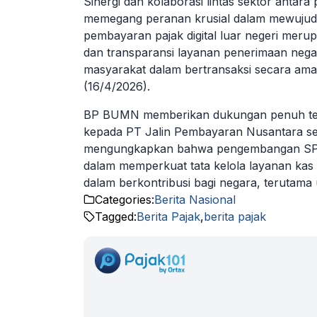
Sinergi dan kolaborasi lintas sektor antara
memegang peranan krusial dalam mewujudka
pembayaran pajak digital luar negeri meru
dan transparansi layanan penerimaan neg
masyarakat dalam bertransaksi secara am
(16/4/2026).
BP BUMN memberikan dukungan penuh ter
kepada PT Jalin Pembayaran Nusantara se
mengungkapkan bahwa pengembangan SPP-T
dalam memperkuat tata kelola layanan ka
dalam berkontribusi bagi negara, terutama un
Categories:
Berita Nasional
Tagged:
Berita Pajak
,
berita pajak