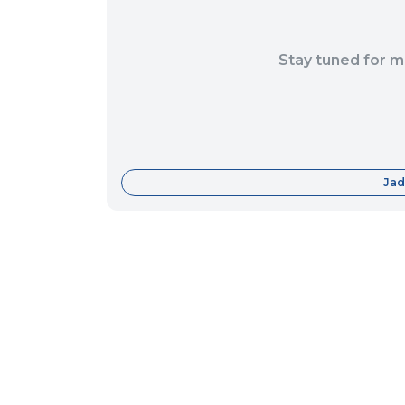
Stay tuned for m
Jad
Fitur
Data Center
Forum
Informasi