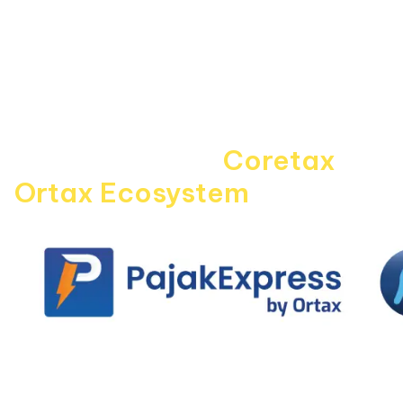
Kebijakan Privasi
Pedoman Media Siber
Disclaimer
Kontak Kami
Career
Navigating the
Coretax
era 
Ortax Ecosystem