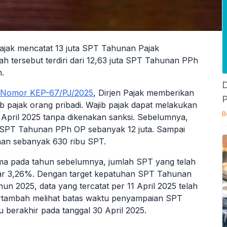
Pajak mencatat 13 juta SPT Tahunan Pajak
h tersebut terdiri dari 12,63 juta SPT Tahunan PPh
.
D
k Nomor KEP-67/PJ/2025
, Dirjen Pajak memberikan
P
b pajak orang pribadi. Wajib pajak dapat melakukan
B
pril 2025 tanpa dikenakan sanksi. Sebelumnya,
 SPT Tahunan PPh OP sebanyak 12 juta. Sampai
han sebanyak 630 ribu SPT.
ma pada tahun sebelumnya, jumlah SPT yang telah
ar 3,26%. Dengan target kepatuhan SPT Tahunan
n 2025, data yang tercatat per 11 April 2025 telah
ertambah melihat batas waktu penyampaian SPT
berakhir pada tanggal 30 April 2025.