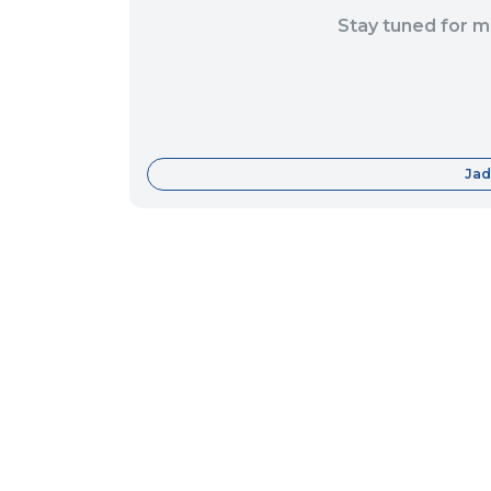
Stay tuned for m
Jad
Fitur
Data Center
Forum
Informasi
About Us