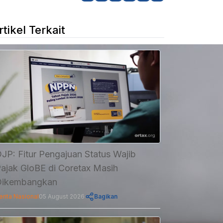
rtikel Terkait
JP: Fitur Pengajuan Status Wajib
ajak GloBE di Coretax Masih
Dikembangkan
erita Nasional
05 August 2026
Bagikan