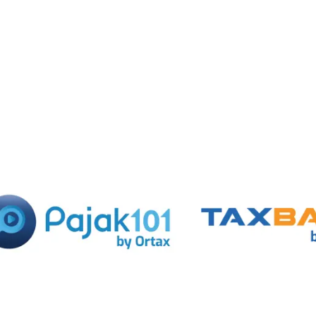
with
|
|
|
pajakexpress.com
pajak101.com
taxbase.id
bsadvisory.com