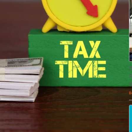
B
R
d
B