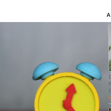
A
D
P
B