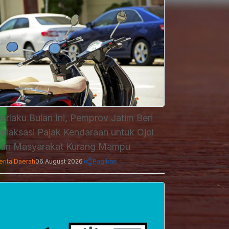
erlaku Bulan Ini, Pemprov Jatim Beri
elaksasi Pajak Kendaraan untuk Ojol
an Masyarakat Kurang Mampu
erita Daerah
06 August 2026
Bagikan