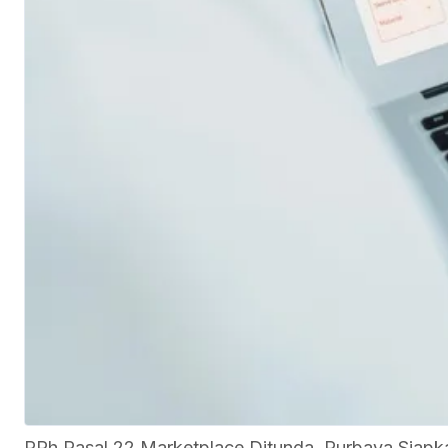
PPh Pasal 22 Marketplace Ditunda, Purbaya Sia