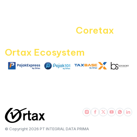
Kontak Kami
Career
Navigating the
Coretax
era
with
Ortax Ecosystem
|
|
|
pajakexpress.com
pajak101.com
taxbase.id
bsadvisory.com
© Copyright
2026
PT INTEGRAL DATA PRIMA