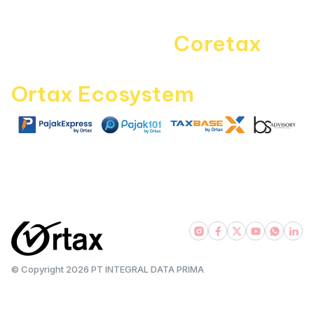
Career
Navigating the
Coretax
era
with
Ortax Ecosystem
|
|
|
pajakexpress.com
pajak101.com
taxbase.id
bsadvisory.com
© Copyright
2026
PT INTEGRAL DATA PRIMA