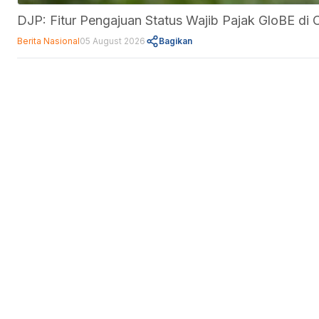
DJP: Fitur Pengajuan Status Wajib Pajak GloBE d
Berita Nasional
05 August 2026
Bagikan
Fitur
Data Center
Forum
Informasi
About Us
Kebijakan Privasi
Pedoman Media Siber
Disclaimer
Kontak Kami