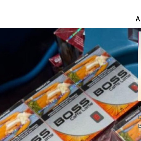
A
I
D
B