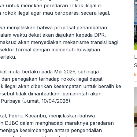
aya untuk menekan peredaran rokok ilegal di
okok ilegal agar mau beroperasi secara legal.
ewa menjelaskan bahwa proposal penambahan
dalam waktu dekat akan diajukan kepada DPR.
rmaksud akan menyediakan mekanisme transisi bagi
e sektor formal dengan memenuhi kewajiban
D
erlaku.
S
mbat mulai berlaku pada Mei 2026, sehingga
B
i dan penegakan terhadap rokok ilegal dapat
ok ilegal akan diberikan kesempatan untuk beralih ke
rsebut tidak dimanfaatkan, pemerintah akan
s Purbaya (Jumat, 10/04/2026).
skal, Febrio Kacaribu, menjelaskan bahwa
an DJBC dalam menghadapi maraknya peredaran
a menjaga keseimbangan antara pengendalian