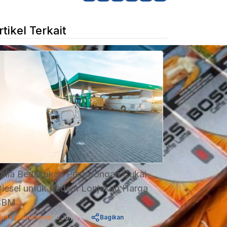
rtikel Terkait
talia Berlakukan Pemotongan Cukai
iesel untuk Redam Lonjakan Harga
BBM
erita Internasional
30 July 2026
Bagikan