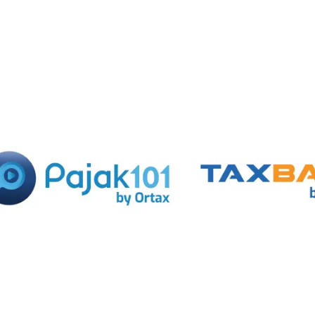
with
|
|
|
pajakexpress.com
pajak101.com
taxbase.id
bsadvisory.com