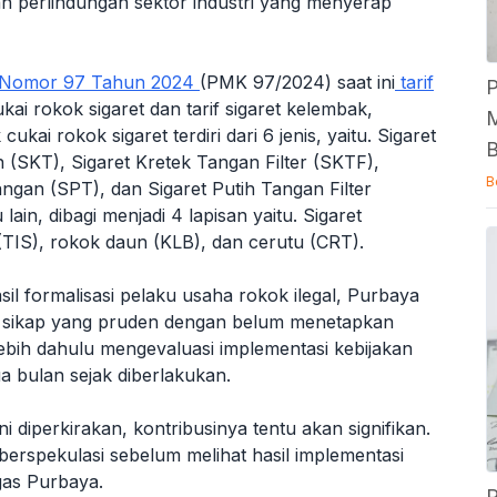
n perlindungan sektor industri yang menyerap
n Nomor 97 Tahun 2024
(PMK 97/2024) saat ini
tarif
P
cukai rokok sigaret dan tarif sigaret kelembak,
M
kai rokok sigaret terdiri dari 6 jenis, yaitu. Sigaret
B
 (SKT), Sigaret Kretek Tangan Filter (SKTF),
B
angan (SPT), dan Sigaret Putih Tangan Filter
in, dibagi menjadi 4 lapisan yaitu. Sigaret
TIS), rokok daun (KLB), dan cerutu (CRT).
sil formalisasi pelaku usaha rokok ilegal, Purbaya
sikap yang pruden dengan belum menetapkan
rlebih dahulu mengevaluasi implementasi kebijakan
a bulan sejak diberlakukan.
i diperkirakan, kontribusinya tentu akan signifikan.
berspekulasi sebelum melihat hasil implementasi
gas Purbaya.
P