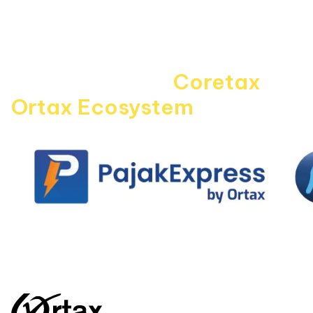
Disclaimer
Kontak Kami
Career
Navigating the
Coretax
era 
Ortax Ecosystem