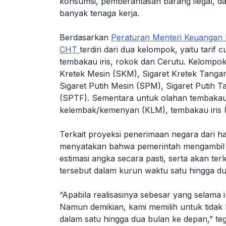
konsumsi, pemberantasan barang ilegal, da
banyak tenaga kerja.
Berdasarkan
Peraturan Menteri Keuanga
CHT
terdiri dari dua kelompok, yaitu tarif 
tembakau iris, rokok dan Cerutu. Kelompok cu
Kretek Mesin (SKM), Sigaret Kretek Tangan
Sigaret Putih Mesin (SPM), Sigaret Putih T
(SPTF). Sementara untuk olahan tembakau la
kelembak/kemenyan (KLM), tembakau iris (
Terkait proyeksi penerimaan negara dari ha
menyatakan bahwa pemerintah mengambil 
estimasi angka secara pasti, serta akan te
tersebut dalam kurun waktu satu hingga du
“Apabila realisasinya sebesar yang selama in
Namun demikian, kami memilih untuk tidak 
dalam satu hingga dua bulan ke depan,” te