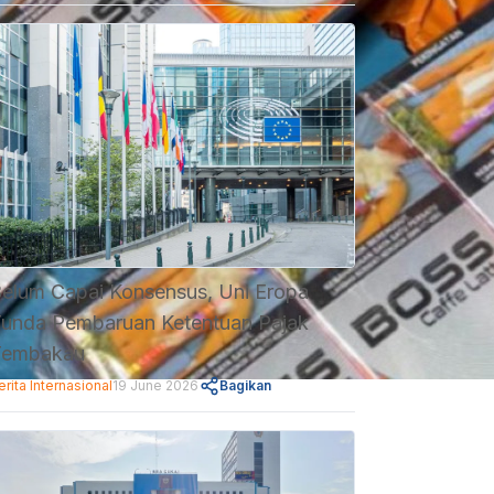
elum Capai Konsensus, Uni Eropa
unda Pembaruan Ketentuan Pajak
Tembakau
erita Internasional
19 June 2026
Bagikan