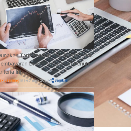
unakan Tarif Rendah Tax Treaty untuk
embayaran Dividen? Pastikan Penuhi
riteria Ini
ax Learning
18 February 2026
Bagikan