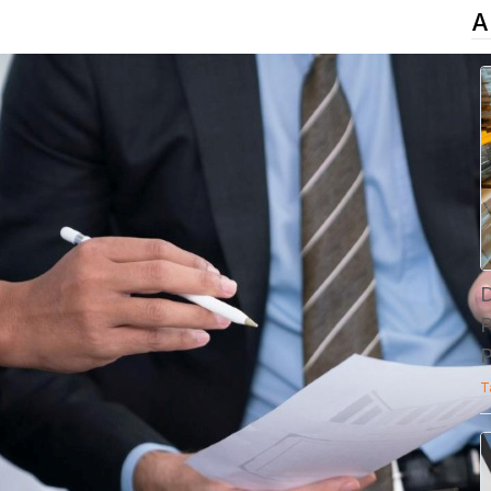
A
D
P
P
T