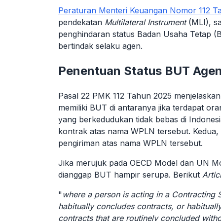
Peraturan Menteri Keuangan Nomor 112 T
pendekatan
Multilateral Instrument
(MLI), s
penghindaran status Badan Usaha Tetap (B
bertindak selaku agen.
Penentuan Status BUT Age
Pasal 22 PMK 112 Tahun 2025 menjelaskan
memiliki BUT di antaranya jika terdapat or
yang berkedudukan tidak bebas di Indones
kontrak atas nama WPLN tersebut. Kedua, 
pengiriman atas nama WPLN tersebut.
Jika merujuk pada OECD Model dan UN Mod
dianggap BUT hampir serupa. Berikut
Artic
"
where a person is acting in a Contracting S
habitually concludes contracts, or habitually
contracts that are routinely concluded witho