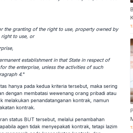
B
K
T
for the granting of the right to use, property owned by
 right to use, or
rprise,
ermanent establishment in that State in respect of
or the enterprise, unless the activities of such
ragraph 4.
"
as hanya pada kedua kriteria tersebut, maka sering
kan dengan membatasi wewenang orang pribadi atau
idak melakukan penandatanganan kontrak, namun
akatan kontrak.
P
M
an status BUT tersebut, melalui penambahan
apabila agen tidak menyepakati kontrak, tetapi lazim
T