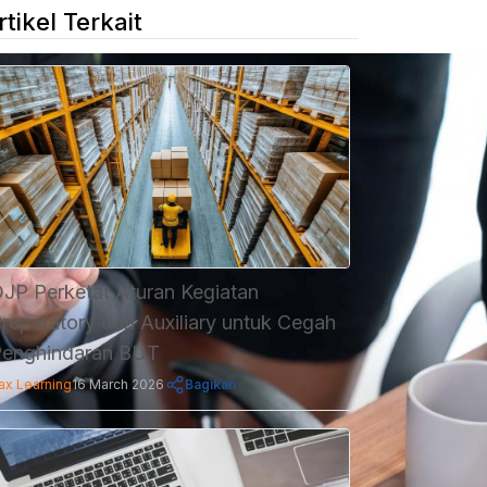
rtikel Terkait
JP Perketat Aturan Kegiatan
reparatory dan Auxiliary untuk Cegah
enghindaran BUT
ax Learning
16 March 2026
Bagikan