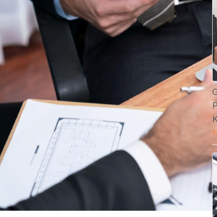
G
P
K
T