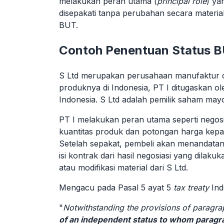
melakukan peran utama (
principal role
) ya
disepakati tanpa perubahan secara materi
BUT.
Contoh Penentuan Status 
S Ltd merupakan perusahaan manufaktur 
produknya di Indonesia, PT I ditugaskan ol
Indonesia. S Ltd adalah pemilik saham may
PT I melakukan peran utama seperti negosi
kuantitas produk dan potongan harga kep
Setelah sepakat, pembeli akan menandata
isi kontrak dari hasil negosiasi yang dila
atau modifikasi material dari S Ltd.
Mengacu pada Pasal 5 ayat 5
tax treaty
Ind
"
Notwithstanding the provisions of paragra
of an independent status to whom paragrap