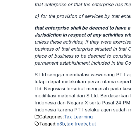
that enterprise or that the enterprise has the
c) for the provision of services by that ente
that enterprise shall be deemed to have a
Jurisdiction in respect of any activities 
unless these activities, if they were exercis
business of that enterprise situated in that 
place of business to be deemed to constitut
permanent establishment included in the C
S Ltd sengaja membatasi wewenang PT I a
tetapi
dapat
melakukan peran utama seperti
Ltd.
Negosiasi tersebut
mengarah pada kese
modifikasi material dari S Ltd.
Berdasarkan 
Indonesia dan Negara X serta Pasal 24 PM
Indonesia
karena PT I selaku agen sudah 
Categories:
Tax Learning
Tagged:
p3b
,
tax treaty
,
but