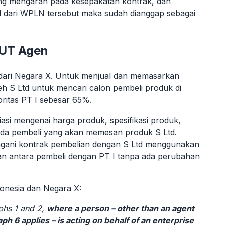
ng mengarah pada kesepakatan kontrak, dan
al dari WPLN tersebut maka sudah dianggap sebagai
BUT Agen
dari Negara X. Untuk menjual dan memasarkan
eh S Ltd untuk mencari calon pembeli produk di
oritas PT I sebesar 65%.
asi mengenai harga produk, spesifikasi produk,
ada pembeli yang akan memesan produk S Ltd.
ngani kontrak pembelian dengan S Ltd menggunakan
kukan antara pembeli dengan PT I tanpa ada perubahan
onesia dan Negara X:
phs 1 and 2,
where a person – other than an agent
h 6 applies – is acting on behalf of an enterprise