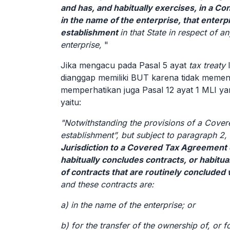
and has, and habitually exercises, in a Co
in the name of the enterprise, that enter
establishment
in that State in respect of a
enterprise,
"
Jika mengacu pada Pasal 5 ayat
tax treaty
I
dianggap
memiliki
BUT karena tidak memenuh
memperhatikan juga Pasal 12 ayat 1 MLI y
yaitu:
"Notwithstanding the provisions of a Cove
establishment”, but subject to paragraph 2,
Jurisdiction to a Covered Tax Agreement o
habitually concludes contracts, or habitual
of contracts that are routinely concluded 
and these contracts are:
a) in the name of the enterprise; or
b) for the transfer of the ownership of, or 