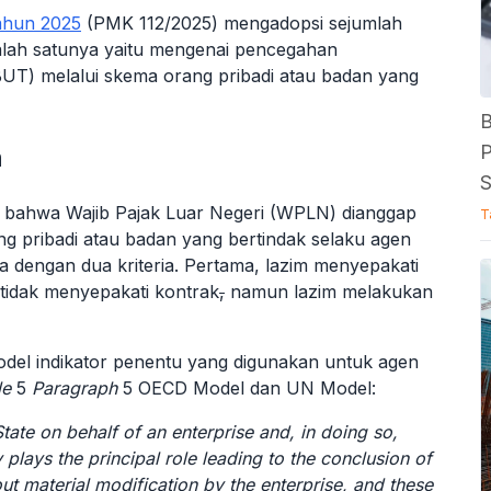
ahun 2025
(PMK 112/2025) mengadopsi sejumlah
alah satunya yaitu mengenai pencegahan
UT) melalui skema orang pribadi
atau badan
yang
B
P
n
S
 bahwa Wajib Pajak Luar Negeri (WPLN) dianggap
T
ang pribadi atau badan yang bertindak selaku agen
ia
dengan dua kriteria
. Pertama, lazim menyepakati
tidak menyepakati kontrak
,
namun lazim melakukan
el indikator penentu yang digunakan untuk agen
le
5
P
aragraph
5
OECD Model dan UN Model:
tate on behalf of an enterprise and, in doing so,
 plays the principal role leading to the conclusion of
ut material modification by the enterprise, and these