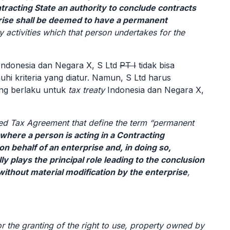
ntracting State an authority to conclude contracts
prise shall be deemed to have a permanent
ny activities which that person undertakes for the
ndonesia dan Negara X, S Ltd
PT I
tidak bisa
i kriteria yang diatur. Namun,
S Ltd
harus
ang berlaku untuk
tax treaty
Indonesia dan Negara X,
red Tax Agreement that define the term “permanent
where a person is acting in a Contracting
n behalf of an enterprise and, in doing so,
ly plays the principal role leading to the conclusion
without material modification by the enterprise
,
for the granting of the right to use, property owned by