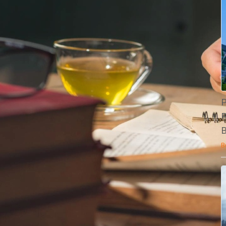
P
P
B
B