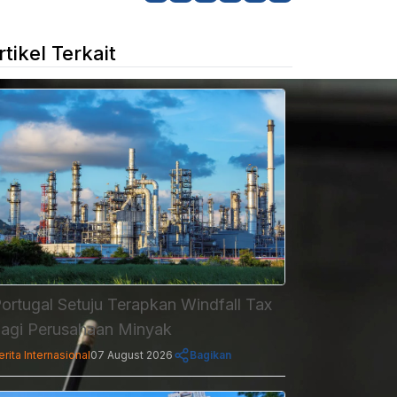
rtikel Terkait
ortugal Setuju Terapkan Windfall Tax
agi Perusahaan Minyak
erita Internasional
07 August 2026
Bagikan