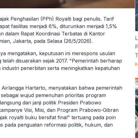
ak Penghasilan (PPh) Royalti bagi penulis. Tarif
pat fasilitas menjadi 6%, diturunkan menjadi 1,5%
kan dalam Rapat Koordinasi Terbatas di Kantor
L
ian, Jakarta, pada Selasa (26/5/2026).
P
sya mengatakan, keputusan ini merespons usulan
T
g telah disuarakan sejak 2017. "Pemerintah berharap
B
 industri penerbitan serta meningkatkan kepatuhan
, Airlangga Hartarto, menyatakan bahwa pemerintah
i sebagai wujud pemenuhan prioritas program
langsung dari janji politik Presiden Prabowo
ampanye Visi, Misi, dan Program Prabowo-Gibran
jak royalti buku bersifat final" tertuang pada poin
us pada penguatan reformasi politik, hukum, dan