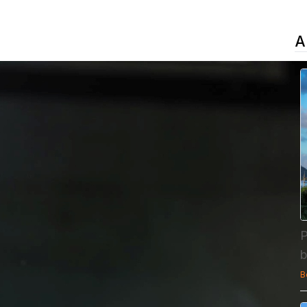
A
P
b
B