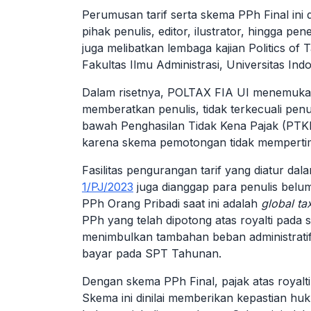
Perumusan tarif serta skema PPh Final ini 
pihak penulis, editor, ilustrator, hingga p
juga melibatkan lembaga kajian Politics of 
Fakultas Ilmu Administrasi, Universitas In
Dalam risetnya, POLTAX FIA UI menemukan
memberatkan penulis, tidak terkecuali penu
bawah Penghasilan Tidak Kena Pajak (PTKP
karena skema pemotongan tidak mempert
Fasilitas pengurangan tarif yang diatur da
1/PJ/2023
juga dianggap para penulis belu
PPh Orang Pribadi saat ini adalah
global ta
PPh yang telah dipotong atas royalti pada 
menimbulkan tambahan beban administratif,
bayar pada SPT Tahunan.
Dengan skema PPh Final, pajak atas royalti
Skema ini dinilai memberikan kepastian huk