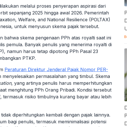
dilakukan melalui proses penyerapan aspirasi dari
P
enerbit sepanjang 2025 hingga awal 2026. Pemerintah
Taxation, Welfare, and National Resilience (POLTAX)
D
donesia, untuk menyusun skema pajak tersebut.
U
B
 bahwa skema pengenaan PPh atas royalti saat ini
lis pemula. Banyak penulis yang menerima royalti di
), namun harus tetap dipotong PPh Pasal 23
imbangkan PTKP.
lam
Peraturan Direktur Jenderal Pajak Nomor PER-
m menyelesaikan permasalahan yang timbul. Skema
xation
, yang artinya penulis harus memperhitungkan
saat menghitung PPh Orang Pribadi. Kondisi tersebut
 termasuk risiko timbulnya kurang bayar atau lebih
D
 tidak diperhitungkan kembali dengan pajak lainnya.
P
um bagi penulis, termasuk meminimalisasi potensi