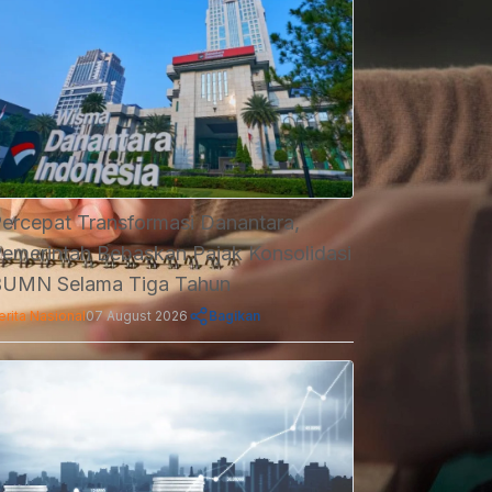
ercepat Transformasi Danantara,
emerintah Bebaskan Pajak Konsolidasi
UMN Selama Tiga Tahun
erita Nasional
07 August 2026
Bagikan