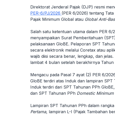
Direktorat Jenderal Pajak (DJP) resmi me
PER-6/PJ/2026
(PER 6/2026) tentang Tat
Pajak Minimum Global atau
Global Anti-Bas
Salah satu ketentuan utama dalam PER 6/2
menyampaikan Surat Pemberitahuan (SPT)
pelaksanaan GloBE. Pelaporan SPT Tahun
secara elektronik melalui Coretax atau aplik
wajib diisi secara benar, lengkap, dan jel
lambat 4 bulan setelah berakhirnya Tahun
Mengacu pada Pasal 7 ayat (2) PER 6/20
GloBE terdiri atas Induk dan lampiran SP
Induk terdiri dari SPT Tahunan PPh GloB
dan SPT Tahunan PPh
Domestic Minimum 
Lampiran SPT Tahunan PPh dalam rangka me
Pertama
, lampiran L-I (Pajak Tambahan b