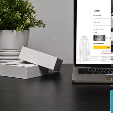
B
R
d
B