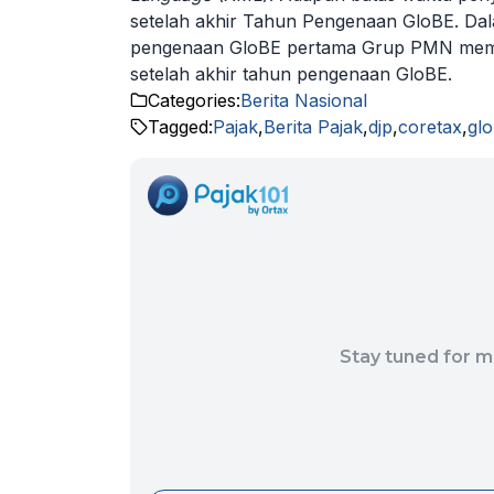
setelah akhir Tahun Pengenaan GloBE. D
pengenaan GloBE pertama Grup PMN memenu
setelah akhir tahun pengenaan GloBE.
Categories:
Berita Nasional
Tagged:
Pajak
,
Berita Pajak
,
djp
,
coretax
,
gl
Stay tuned for m