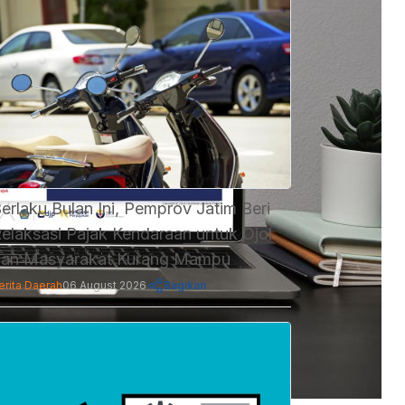
erlaku Bulan Ini, Pemprov Jatim Beri
elaksasi Pajak Kendaraan untuk Ojol
an Masyarakat Kurang Mampu
erita Daerah
06 August 2026
Bagikan