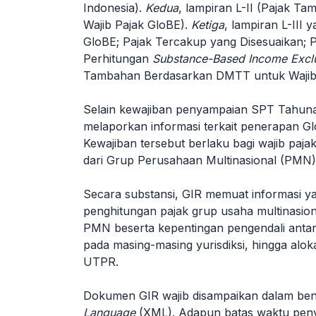
Indonesia).
Kedua
, lampiran L-II (Pajak T
Wajib Pajak GloBE).
Ketiga
, lampiran L-III y
GloBE; Pajak Tercakup yang Disesuaikan; P
Perhitungan
Substance-Based Income Exclu
Tambahan Berdasarkan DMTT untuk Wajib 
Selain kewajiban penyampaian SPT Tahunan
melaporkan informasi terkait penerapan 
Kewajiban tersebut berlaku bagi wajib paja
dari Grup Perusahaan Multinasional (PMN)
Secara substansi, GIR memuat informasi yan
penghitungan pajak grup usaha multinasion
PMN beserta kepentingan pengendali antar
pada masing-masing yurisdiksi, hingga alo
UTPR.
Dokumen GIR wajib disampaikan dalam bent
Language
(XML). Adapun batas waktu peny