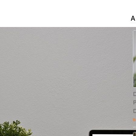
A
D
P
B