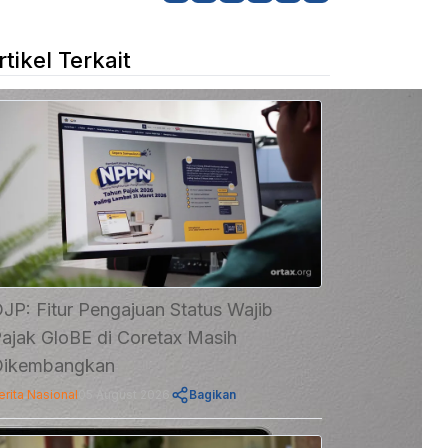
rtikel Terkait
JP: Fitur Pengajuan Status Wajib
ajak GloBE di Coretax Masih
Dikembangkan
erita Nasional
05 August 2026
Bagikan