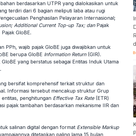
ambahan berdasarkan UTPR yang dialokasikan untuk
ang terdiri dari 6 bagian meliputi laba atau rugi
engecualian Penghasilan Pelayaran Internasional;
I
sion; Additional Current Top-up Tax; dan
Pajak
D
Pajak GloBE.
R
 PPh, wajib pajak GloBE juga diwajibkan untuk
B
GloBE berupa GloBE
Information Return
(GIR).
k GloBE yang berstatus sebagai Entitas Induk Utama
.
g bersifat komprehensif terkait struktur dan
al. Informasi tersebut mencakup struktur Grup
 entitas, penghitungan
Effective Tax Rate
(ETR)
kasi pajak tambahan berdasarkan mekanisme IIR dan
K
uk salinan digital dengan format
Extensible Markup
P
ampaiannya ditetapkan paling lama 15 bulan