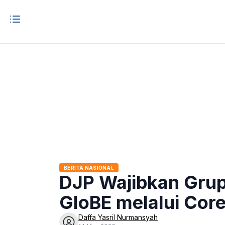
BERITA NASIONAL
DJP Wajibkan Gru
GloBE melalui Cor
Daffa Yasril Nurmansyah