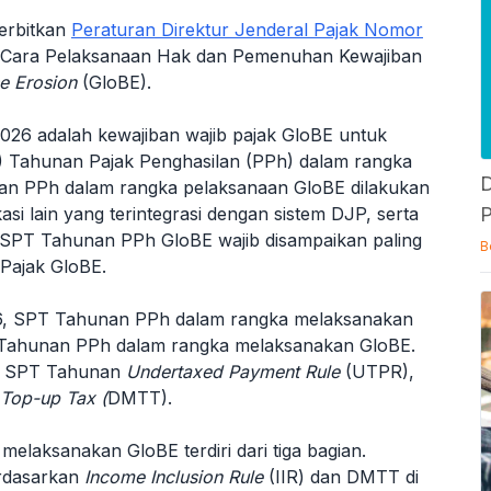
nerbitkan
Peraturan Direktur Jenderal Pajak Nomor
a Cara Pelaksanaan Hak dan Pemenuhan Kewajiban
e Erosion
(GloBE).
026 adalah kewajiban wajib pajak GloBE untuk
 Tahunan Pajak Penghasilan (PPh) dalam rangka
D
an PPh dalam rangka pelaksanaan GloBE dilakukan
P
asi lain yang terintegrasi dengan sistem DJP, serta
as. SPT Tahunan PPh GloBE wajib disampaikan paling
B
 Pajak GloBE.
26, SPT Tahunan PPh dalam rangka melaksanakan
T Tahunan PPh dalam rangka melaksanakan GloBE.
E, SPT Tahunan
Undertaxed Payment Rule
(UTPR),
Top-up Tax (
DMTT).
laksanakan GloBE terdiri dari tiga bagian.
erdasarkan
Income Inclusion Rule
(IIR) dan DMTT di