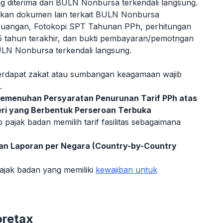
ng diterima dari BULN Nonbursa terkendali langsung.
irkan dokumen lain terkait BULN Nonbursa
Keuangan, Fotokopi SPT Tahunan PPh, perhitungan
m 5 tahun terakhir, dan bukti pembayaran/pemotngan
BULN Nonbursa terkendali langsung.
terdapat zakat atau sumbangan keagamaan wajib
.
Pemenuhan Persyaratan Penurunan Tarif PPh atas
eri yang Berbentuk Perseroan Terbuka
 pajak badan memilih tarif fasilitas sebagaimana
an Laporan per Negara (Country-by-Country
ajak badan yang memiliki
kewajiban untuk
oretax