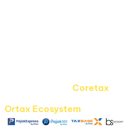
Forum
Informasi
About Us
Kebijakan Privasi
Pedoman Media Siber
Disclaimer
Kontak Kami
Career
Navigating the
Coretax
era
with
Ortax Ecosystem