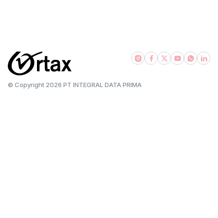
|
|
|
pajakexpress.com
pajak101.com
taxbase.id
bsadvisory.com
© Copyright
2026
PT INTEGRAL DATA PRIMA