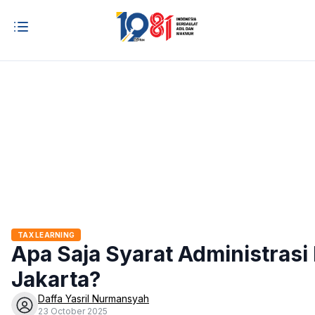
TAX LEARNING
Apa Saja Syarat Administras
Jakarta?
Daffa Yasril Nurmansyah
23 October 2025