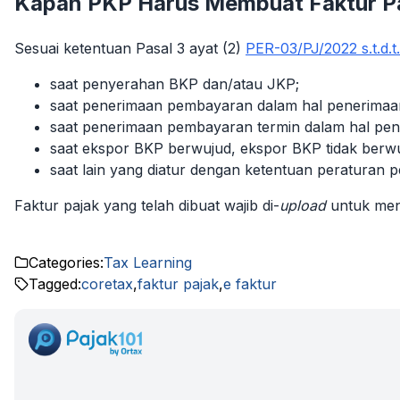
Kapan PKP Harus Membuat Faktur P
Sesuai ketentuan Pasal 3 ayat (2)
PER-03/PJ/2022 s.t.d.
saat penyerahan BKP dan/atau JKP;
saat penerimaan pembayaran dalam hal penerimaa
saat penerimaan pembayaran termin dalam hal pen
saat ekspor BKP berwujud, ekspor BKP tidak berwu
saat lain yang diatur dengan ketentuan peraturan
Faktur pajak yang telah dibuat wajib di-
upload
untuk men
Categories:
Tax Learning
Tagged:
coretax
,
faktur pajak
,
e faktur