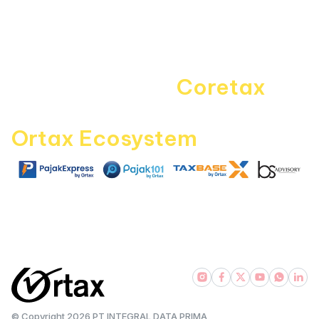
Disclaimer
Kontak Kami
Career
Navigating the
Coretax
era
with
Ortax Ecosystem
|
|
|
pajakexpress.com
pajak101.com
taxbase.id
bsadvisory.com
© Copyright
2026
PT INTEGRAL DATA PRIMA