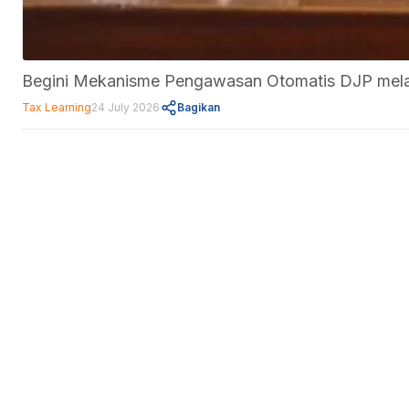
Begini Mekanisme Pengawasan Otomatis DJP melal
Tax Learning
24 July 2026
Bagikan
Fitur
Data Center
Forum
Informasi
About Us
Kebijakan Privasi
Pedoman Media Siber