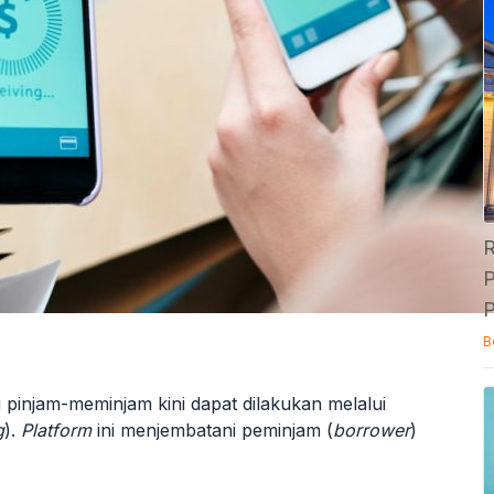
R
P
P
B
pinjam-meminjam kini dapat dilakukan melalui
g
).
Platform
ini menjembatani peminjam (
borrower
)