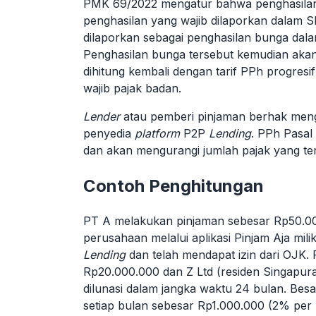
PMK 69/2022 mengatur bahwa penghasilan
penghasilan yang wajib dilaporkan dalam S
dilaporkan sebagai penghasilan bunga dala
Penghasilan bunga tersebut kemudian akan
dihitung kembali dengan tarif PPh progresif
wajib pajak badan.
Lender
atau pemberi pinjaman berhak mengk
penyedia
platform
P2P
Lending
. PPh Pasal
dan akan mengurangi jumlah pajak yang te
Contoh Penghitungan
PT A melakukan pinjaman sebesar Rp50.00
perusahaan melalui aplikasi Pinjam Aja mi
Lending
dan telah mendapat izin dari OJK. 
Rp20.000.000 dan Z Ltd (residen Singapur
dilunasi dalam jangka waktu 24 bulan. Bes
setiap bulan sebesar Rp1.000.000 (2% per b