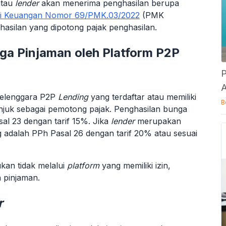
atau
lender
akan menerima penghasilan berupa
ri Keuangan Nomor 69/PMK.03/2022
(PMK
asilan yang dipotong pajak penghasilan.
ga Pinjaman oleh Platform P2P
P
A
yelenggara P2P
Lending
yang terdaftar atau memiliki
B
tunjuk sebagai pemotong pajak. Penghasilan bunga
al 23 dengan tarif 15%. Jika
lender
merupakan
ng adalah PPh Pasal 26 dengan tarif 20% atau sesuai
ukan tidak melalui
platform
yang memiliki izin,
 pinjaman.
r