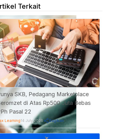
rtikel Terkait
unya SKB, Pedagang Marketplace
eromzet di Atas Rp500 Juta Bebas
Ph Pasal 22
ax Learning
14 July 2026
Bagikan