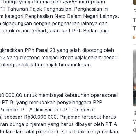
 bunga yang diterima oleh
lender
merupakan
PT Tahunan Pajak Penghasilan. Penghasilan ini
P
m kategori Penghasilan Neto Dalam Negeri Lainnya.
T
 digabungkan dengan penghasilan lainnya dan
T
 untuk orang pribadi, atau tarif PPh Badan bagi
B
reditkan PPh Pasal 23 yang telah dipotong oleh
 23 yang dipotong menjadi kredit pajak dalam negeri
rutang untuk tahun pajak bersangkutan.
0.000,00 untuk membiayai kebutuhan operasional
lik PT B, yang merupakan penyelenggara P2P
Pinjaman PT A dibiayai oleh PT C sebesar
B
a) sebesar Rp30.000.000. Pinjaman tersebut harus
W
aran bunga pinjaman yang harus dibayar oleh PT A
ulan dari total pinjaman). Z Ltd tidak menyerahkan