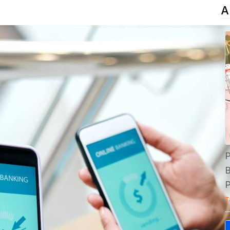
A
P
B
P
T