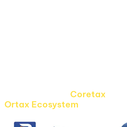
Data Center
Forum
Informasi
About Us
Kebijakan Privasi
Pedoman Media Siber
Disclaimer
Kontak Kami
Career
Navigating the
Coretax
era 
Ortax Ecosystem