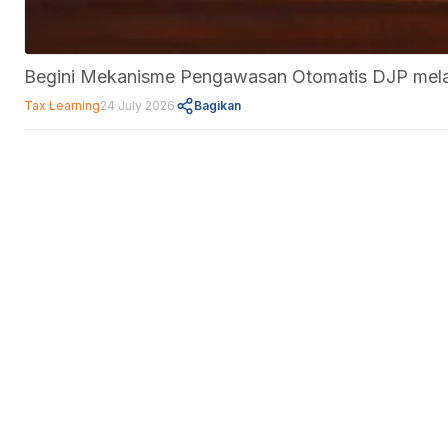
Begini Mekanisme Pengawasan Otomatis DJP melal
Tax Learning
24 July 2026
Bagikan
Fitur
Data Center
Forum
Informasi
About Us
Kebijakan Privasi
Pedoman Media Siber
Disclaimer