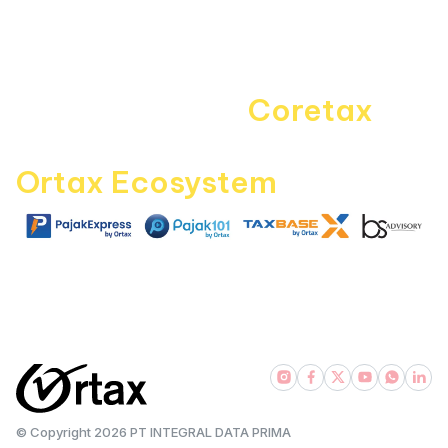
Kontak Kami
Career
Navigating the
Coretax
era
with
Ortax Ecosystem
|
|
|
pajakexpress.com
pajak101.com
taxbase.id
bsadvisory.com
© Copyright
2026
PT INTEGRAL DATA PRIMA