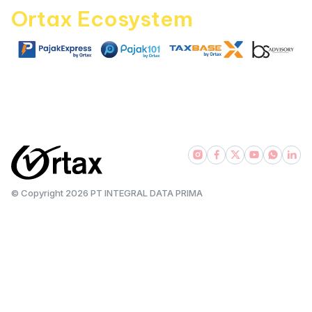
Ortax Ecosystem
|
|
|
pajakexpress.com
pajak101.com
taxbase.id
bsadvisory.com
© Copyright
2026
PT INTEGRAL DATA PRIMA