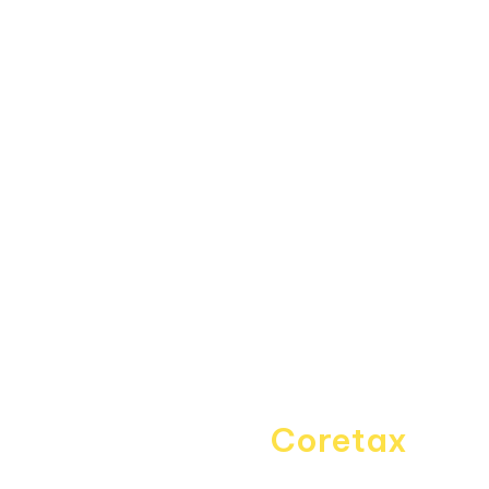
Fitur
Data Center
Forum
Informasi
About Us
Kebijakan Privasi
Pedoman Media Siber
Disclaimer
Kontak Kami
Career
Navigating the
Coretax
era
with