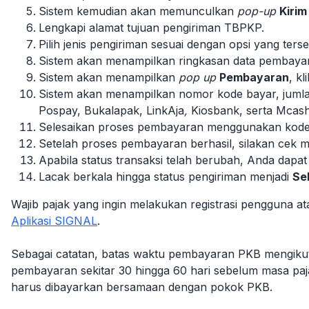
Sistem kemudian akan memunculkan
pop-up
Kiri
Lengkapi alamat tujuan pengiriman TBPKP.
Pilih jenis pengiriman sesuai dengan opsi yang terse
Sistem akan menampilkan ringkasan data pembayara
Sistem akan menampilkan
pop up
Pembayaran
, kl
Sistem akan menampilkan nomor kode bayar, jumlah
Pospay, Bukalapak, LinkAja
,
Kiosbank,
serta Mcas
Selesaikan proses pembayaran menggunakan kode 
Setelah proses pembayaran berhasil, silakan cek
Apabila status transaksi telah berubah, Anda da
Lacak berkala hingga status pengiriman menjadi
Se
Wajib pajak yang ingin melakukan registrasi pengguna a
Aplikasi SIGNAL
.
Sebagai catatan, batas waktu pembayaran PKB mengiku
pembayaran sekitar 30 hingga 60 hari sebelum masa paj
harus dibayarkan bersamaan dengan pokok PKB.