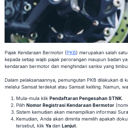
Pajak Kendaraan Bermotor (
PKB
) merupakan salah satu 
kepada setiap wajib pajak perorangan maupun badan yan
kendaraan bermotor dan menghindari sanksi yang timb
Dalam pelaksanaannya, pemungutan PKB dilakukan di kan
melalui Samsat terdekat atau Samsat keliling. Namun, w
Mula-mula klik
Pendaftaran Pengesahan STNK
.
Pilih
Nomor Registrasi Kendaraan Bermotor
(nomor
Sistem kemudian akan menampilkan informasi Sura
Kemudian, Anda akan diminta memilih apakah do
tersebut, klik
Ya
dan
Lanjut
.