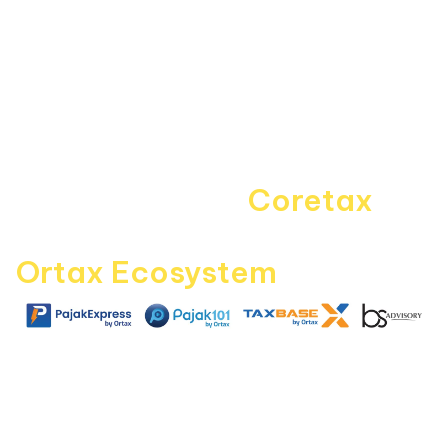
About Us
Kebijakan Privasi
Pedoman Media Siber
Disclaimer
Kontak Kami
Career
Navigating the
Coretax
era
with
Ortax Ecosystem
|
|
|
pajakexpress.com
pajak101.com
taxbase.id
bsadvisory.com