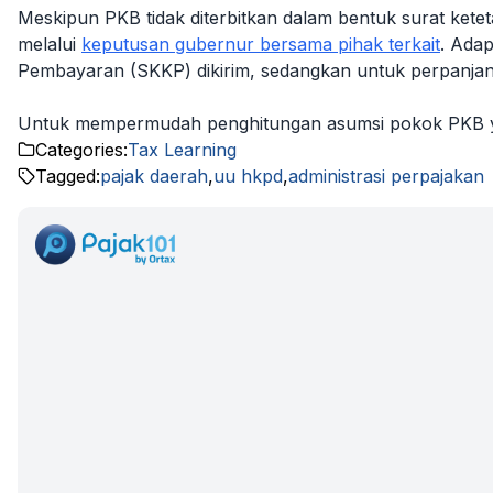
Meskipun PKB tidak diterbitkan dalam bentuk surat ket
melalui
keputusan gubernur bersama pihak terkait
. Ada
Pembayaran (SKKP) dikirim, sedangkan untuk perpanja
Untuk mempermudah penghitungan asumsi pokok PKB yan
Categories:
Tax Learning
Tagged:
pajak daerah
,
uu hkpd
,
administrasi perpajakan