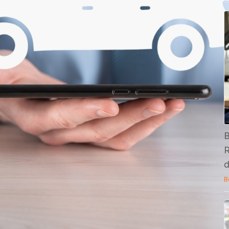
B
R
d
B