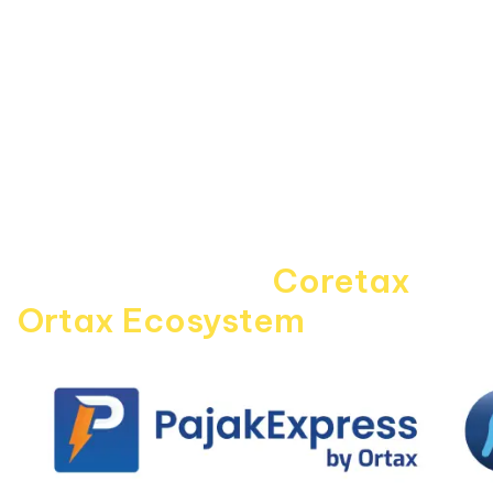
Informasi
About Us
Kebijakan Privasi
Pedoman Media Siber
Disclaimer
Kontak Kami
Career
Navigating the
Coretax
era 
Ortax Ecosystem