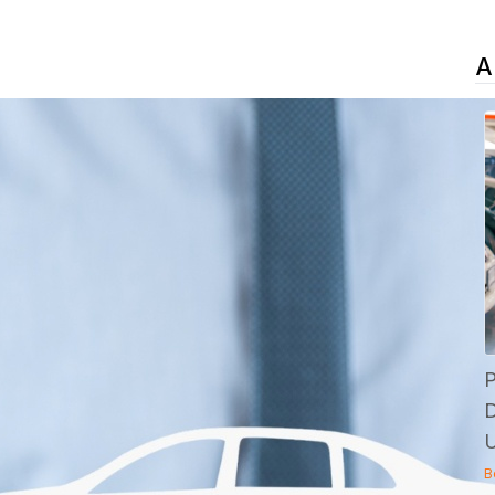
A
P
D
U
B