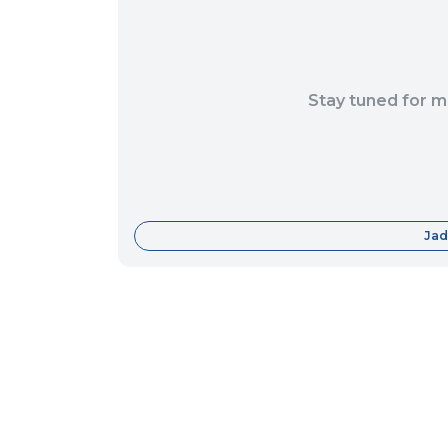
Stay tuned for m
Jad
Fitur
Data Center
Forum