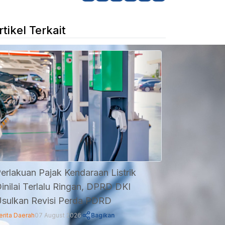
rtikel Terkait
erlakuan Pajak Kendaraan Listrik
inilai Terlalu Ringan, DPRD DKI
sulkan Revisi Perda PDRD
erita Daerah
07 August 2026
Bagikan