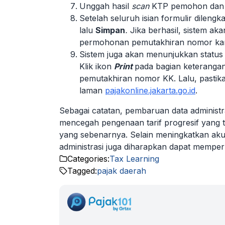
Unggah hasil
scan
KTP pemohon dan
Setelah seluruh isian formulir dilengka
lalu
Simpan
.
Jika berhasil, sistem a
permohonan pemutakhiran nomor kartu
Sistem juga akan menunjukkan status 
Klik ikon
Print
pada bagian keterang
pemutakhiran nomor KK. Lalu, pastik
laman
pajakonline.jakarta.go.id
.
Sebagai catatan, pembaruan data administr
mencegah pengenaan tarif progresif yang t
yang sebenarnya. Selain meningkatkan ak
administrasi juga diharapkan dapat memperk
Categories:
Tax Learning
Tagged:
pajak daerah