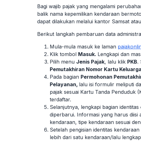
Bagi wajib pajak yang mengalami perubahan
balik nama kepemilikan kendaraan bermot
dapat dilakukan melalui kantor Samsat atau
Berikut langkah pembaruan data administra
Mula-mula masuk ke laman
pajakonlin
Klik tombol
Masuk.
Lengkapi dan masu
Pilih menu
Jenis Pajak
, lalu klik
PKB
.
Pemutakhiran Nomor Kartu Keluarg
Pada bagian
Permohonan Pemutakhir
Pelayanan,
lalu isi formulir meliputi 
pajak sesuai Kartu Tanda Penduduk (
terdaftar.
Selanjutnya, lengkapi bagian identita
diperbarui. Informasi yang harus diisi
kendaraan, tipe kendaraan sesuai d
Setelah pengisian identitas kendaraan
lebih dari satu kendaraan/lalu lengka