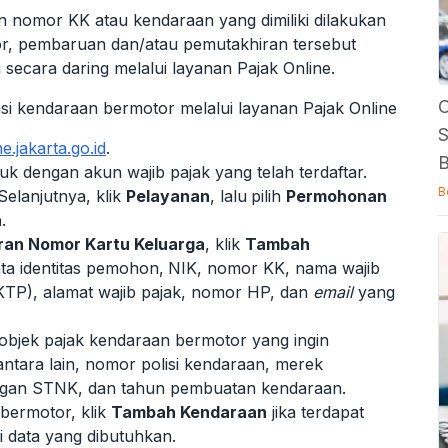
 nomor KK atau kendaraan yang dimiliki dilakukan
or, pembaruan dan/atau pemutakhiran tersebut
 secara daring melalui layanan Pajak Online.
C
si kendaraan bermotor melalui layanan Pajak Online
S
e.jakarta.go.id
.
B
k dengan akun wajib pajak yang telah terdaftar.
B
 Selanjutnya, klik
Pelayanan
, lalu
pilih
Permohonan
a
.
an Nomor Kartu Keluarga
, klik
Tambah
data identitas pemohon,
NIK, nomor KK, nama wajib
KTP), alamat wajib pajak, nomor HP, dan
email
yang
s objek pajak kendaraan bermotor yang ingin
 antara lain, nomor polisi kendaraan, merek
engan STNK, dan tahun pembuatan kendaraan.
 bermotor, klik
Tambah Kendaraan
jika terdapat
pi data yang dibutuhkan.