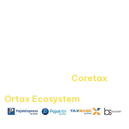
Informasi
About Us
Kebijakan Privasi
Pedoman Media Siber
Disclaimer
Kontak Kami
Career
Navigating the
Coretax
era
with
Ortax Ecosystem
|
|
|
pajakexpress.com
pajak101.com
taxbase.id