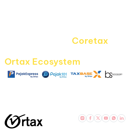
Disclaimer
Kontak Kami
Career
Navigating the
Coretax
era
with
Ortax Ecosystem
|
|
|
pajakexpress.com
pajak101.com
taxbase.id
bsadvisory.com