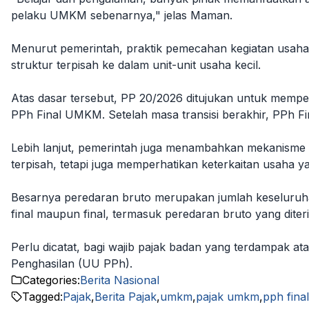
pelaku UMKM sebenarnya," jelas Maman.
Menurut pemerintah, praktik pemecahan kegiatan usaha b
struktur terpisah ke dalam unit-unit usaha kecil.
Atas dasar tersebut, PP 20/2026 ditujukan untuk mempe
PPh Final UMKM. Setelah masa transisi berakhir, PPh F
Lebih lanjut, pemerintah juga menambahkan mekanisme p
terpisah, tetapi juga memperhatikan keterkaitan usaha
Besarnya peredaran bruto merupakan jumlah keseluruhan
final maupun final, termasuk peredaran bruto yang diteri
Perlu dicatat, bagi wajib pajak badan yang terdampak a
Penghasilan (UU PPh).
Categories:
Berita Nasional
Tagged:
Pajak
,
Berita Pajak
,
umkm
,
pajak umkm
,
pph fin