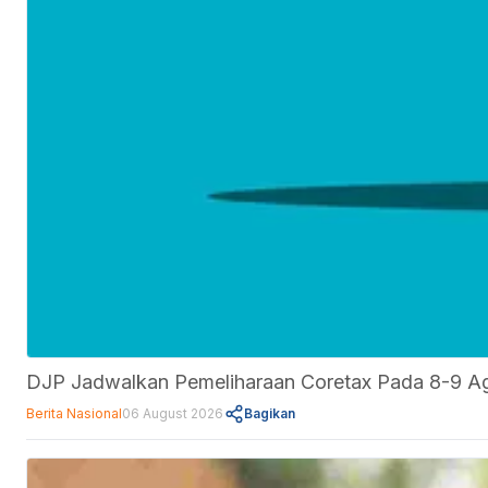
DJP Jadwalkan Pemeliharaan Coretax Pada 8-9 A
Berita Nasional
06 August 2026
Bagikan