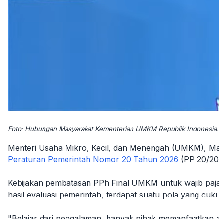
Foto: Hubungan Masyarakat Kementerian UMKM Republik Indonesia.
Menteri Usaha Mikro, Kecil, dan Menengah (UMKM), 
Peraturan Pemerintah Nomor 20 Tahun 2026
(PP 20/20
Kebijakan pembatasan
PPh Final UMKM untuk
wajib pa
hasil evaluasi pemerintah, terdapat suatu pola yang cu
"Belajar dari pengalaman, banyak pihak memanfaatkan atu