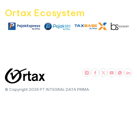
with
Ortax Ecosystem
|
|
|
pajakexpress.com
pajak101.com
taxbase.id
bsadvisory.com
© Copyright
2026
PT INTEGRAL DATA PRIMA