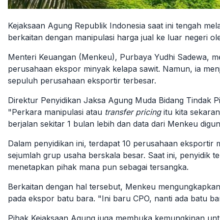
Kejaksaan Agung Republik Indonesia saat ini tengah mel
berkaitan dengan manipulasi harga jual ke luar negeri o
Menteri Keuangan (Menkeu), Purbaya Yudhi Sadewa, m
perusahaan ekspor minyak kelapa sawit. Namun, i
a
menje
sepuluh perusahaan eksportir terbesar.
Direktur Penyidikan Jaksa Agung Muda Bidang Tindak P
"Perkara manipulasi atau
transfer pricing
itu kita sekar
berjalan sekitar 1
bulan
lebih dan data dari Menkeu diguna
Dalam penyidikan ini, terdapat 10 perusahaan eksporti
sejumlah grup usaha berskala besar. Saat ini, penyidik
menetapkan pihak mana pun sebagai tersangka.
Berkaitan dengan hal tersebut, Menkeu mengungkapkan b
pada ekspor batu bara. "Ini baru CPO, nanti ada batu ba
Pihak Kejaksaan Agung juga membuka kemungkinan untu