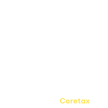
Fitur
Data Center
Forum
Informasi
About Us
Kebijakan Privasi
Pedoman Media Siber
Disclaimer
Kontak Kami
Career
Navigating the
Coretax
era