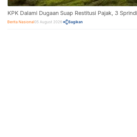
KPK Dalami Dugaan Suap Restitusi Pajak, 3 Sprindi
Berita Nasional
05 August 2026
Bagikan
Fitur
Data Center
Forum
Informasi
About Us
Kebijakan Privasi
Pedoman Media Siber
Disclaimer
Kontak Kami