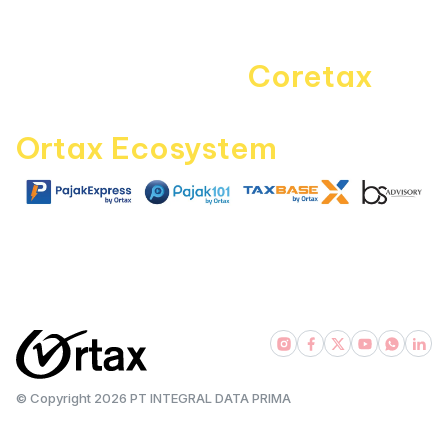
Career
Navigating the
Coretax
era
with
Ortax Ecosystem
|
|
|
pajakexpress.com
pajak101.com
taxbase.id
bsadvisory.com
© Copyright
2026
PT INTEGRAL DATA PRIMA