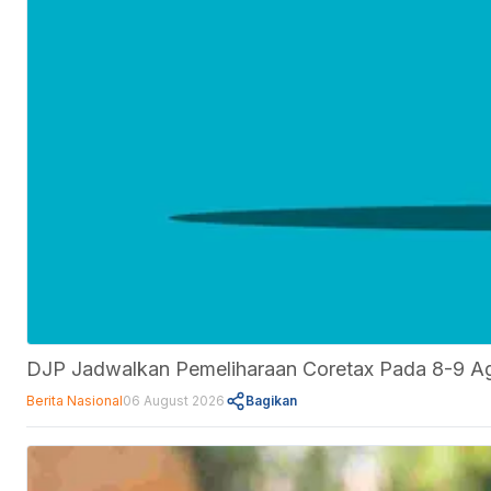
DJP Jadwalkan Pemeliharaan Coretax Pada 8-9 A
Berita Nasional
06 August 2026
Bagikan