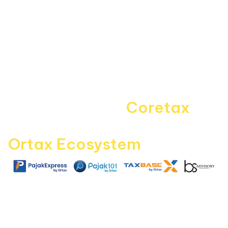
About Us
Kebijakan Privasi
Pedoman Media Siber
Disclaimer
Kontak Kami
Career
Navigating the
Coretax
era
with
Ortax Ecosystem
Join Newsletter
|
|
|
pajakexpress.com
pajak101.com
taxbase.id
bsadvisory.com